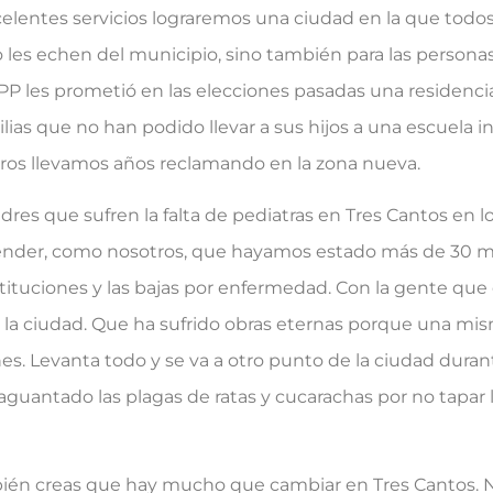
celentes servicios lograremos una ciudad en la que todos
no les echen del municipio, sino también para las person
PP les prometió en las elecciones pasadas una residenci
lias que no han podido llevar a sus hijos a una escuela inf
otros llevamos años reclamando en la zona nueva.
e sufren la falta de pediatras en Tres Cantos en los
tender, como nosotros, que hayamos estado más de 30 m
sustituciones y las bajas por enfermedad. Con la gente qu
 la ciudad. Que ha sufrido obras eternas porque una mi
iones. Levanta todo y se va a otro punto de la ciudad du
guantado las plagas de ratas y cucarachas por no tapar la
n creas que hay mucho que cambiar en Tres Cantos. N