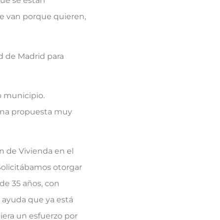
ue se están
se van porque quieren,
 de Madrid para
 municipio.
 una propuesta muy
n de Vivienda en el
Solicitábamos otorgar
de 35 años, con
a ayuda que ya está
iera un esfuerzo por