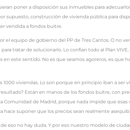
isieran poner a disposición sus inmuebles para adecuarlo
 por supuesto, construcción de vivienda pública para di
r vendida a fondos buitre.
 equipo de gobierno del PP de Tres Cantos. O no ven 
 para tratar de solucionarlo. Lo confían todo al Plan VIV
 en este sentido. No es que seamos agoreros, es que 
0 viviendas. Lo son porque en principio iban a ser vi
 resultado? Están en manos de los fondos buitre, con prec
la Comunidad de Madrid, porque nada impide que esas 
da hace suponer que los precios sean realmente asequibl
eso no hay duda. Y por eso nuestro modelo de ciudad