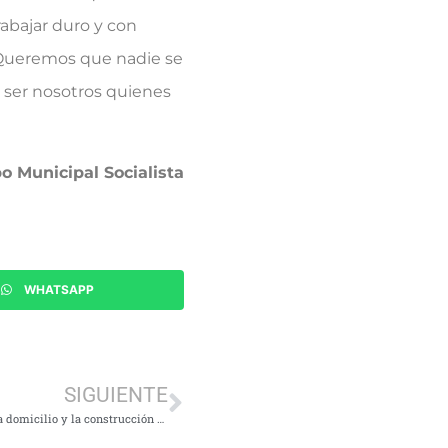
abajar duro y con
s. Queremos que nadie se
 ser nosotros quienes
o Municipal Socialista
WHATSAPP
SIGUIENTE
El PSOE de Tres Cantos pide mayores servicios de atención a domicilio y la construcción de una residencia pública municipal de mayores