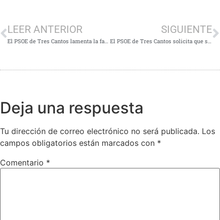
LEER ANTERIOR
SIGUIENTE
El PSOE de Tres Cantos lamenta la falta de ambición del PP en la defensa de la movilidad sostenible y el cuidado del medioambiente
El PSOE de Tres Cantos solicita que se visibilice la labor de las mujeres científicas poniendo sus nombres a calles del municipio
Deja una respuesta
Tu dirección de correo electrónico no será publicada.
Los
campos obligatorios están marcados con
*
Comentario
*