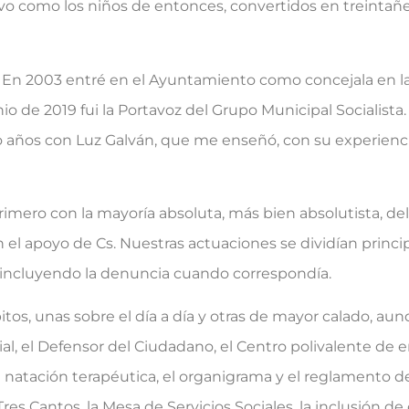
tivo como los niños de entonces, convertidos en treintañe
3. En 2003 entré en el Ayuntamiento como concejala en l
o de 2019 fui la Portavoz del Grupo Municipal Socialista.
 años con Luz Galván, que me enseñó, con su experienci
ro con la mayoría absoluta, más bien absolutista, del P
l apoyo de Cs. Nuestras actuaciones se dividían princi
o, incluyendo la denuncia cuando correspondía.
s, unas sobre el día a día y otras de mayor calado, au
l, el Defensor del Ciudadano, el Centro polivalente de 
de natación terapéutica, el organigrama y el reglamento 
Tres Cantos, la Mesa de Servicios Sociales, la inclusión de