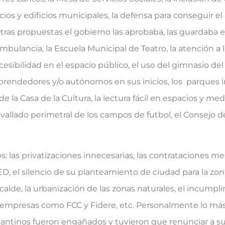
cios y edificios municipales, la defensa para conseguir el
Otras propuestas el gobierno las aprobaba, las guardaba 
bulancia, la Escuela Municipal de Teatro, la atención a
cesibilidad en el espacio público, el uso del gimnasio d
prendedores y/o autónomos en sus inicios, los parques in
 la Casa de la Cultura, la lectura fácil en espacios y me
l vallado perimetral de los campos de futbol, el Consejo d
las privatizaciones innecesarias, las contrataciones men
ED, el silencio de su planteamiento de ciudad para la zon
lcalde, la urbanización de las zonas naturales, el incumpl
 empresas como FCC y Fidere, etc. Personalmente lo más 
icantinos fueron engañados y tuvieron que renunciar a su