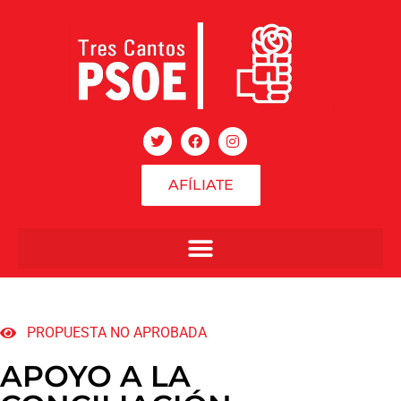
AFÍLIATE
PROPUESTA NO APROBADA
APOYO A LA