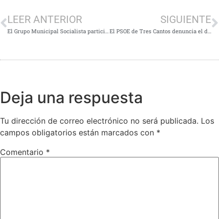
LEER ANTERIOR
SIGUIENTE
El Grupo Municipal Socialista participa en la consulta pública sobre la nueva Circular Aeronáutica de Barajas para reclamar un cambio en las rutas áreas que alivie los problemas de ruido en la ciudad
El PSOE de Tres Cantos denuncia el deficiente estado de numerosas parcelas ante el riesgo de incendios
Deja una respuesta
Tu dirección de correo electrónico no será publicada.
Los
campos obligatorios están marcados con
*
Comentario
*