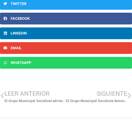
TWITTER
FACEBOOK
LINKEDIN
EMAIL
WHATSAPP
LEER ANTERIOR
SIGUIENTE
El Grupo Municipal Socialista advierte de la falta de ambición del equipo de gobierno respecto a la preparación del eclipse total de sol que tendrá lugar el próximo agosto
El Grupo Municipal Socialista denuncia la falta de sombras en los parques infantiles del municipio