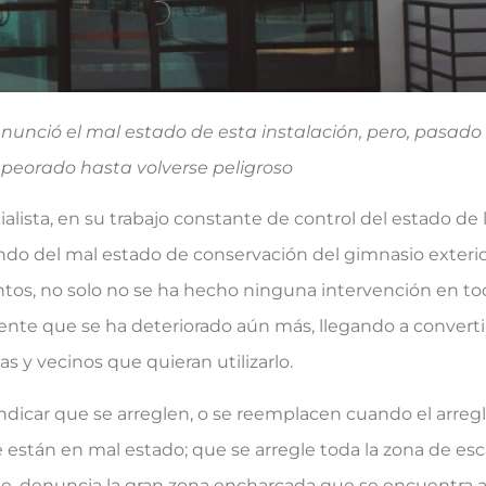
nunció el mal estado de esta instalación, pero, pasado 
peorado hasta volverse peligroso
lista, en su trabajo constante de control del estado de l
ndo del mal estado de conservación del gimnasio exterior
antos, no solo no se ha hecho ninguna intervención en t
ente que se ha deteriorado aún más, llegando a convert
s y vecinos que quieran utilizarlo.
icar que se arreglen, o se reemplacen cuando el arreglo
 están en mal estado; que se arregle toda la zona de es
, denuncia la gran zona encharcada que se encuentra a 