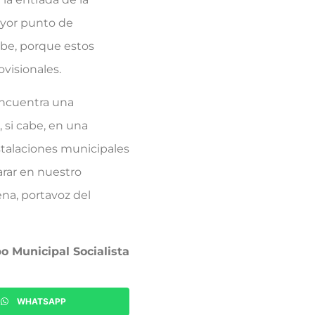
ayor punto de
mbe, porque estos
visionales.
ncuentra una
 si cabe, en una
stalaciones municipales
arar en nuestro
na, portavoz del
o Municipal Socialista
WHATSAPP