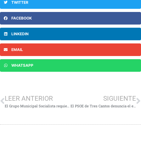
TWITTER
FACEBOOK
LINKEDIN
EMAIL
WHATSAPP
LEER ANTERIOR
SIGUIENTE
El Grupo Municipal Socialista requiere formalmente al equipo de gobierno una batería de documentación sobre el incendio de Tres Cantos
El PSOE de Tres Cantos denuncia el empeoramiento del estado de conservación del gimnasio exterior del Gabriel Parellada