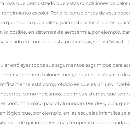
stá más que demostrado que estas condiciones de calor e
rendimiento escolar. Por ello, conscientes de esta nece
ia que habría que realizar para instalar los mejores apara
 lo posible, en sistemas de aerotermia, por ejemplo, para
ha votado en contra de esta propuesta», señala Silvia Lu
lar erró ayer todos sus argumentos esgrimidos para ac
enderse, echaron balones fuera, llegando al absurdo de 
ntíficamente está comprobado es que es un uso indebid
ro nosotros, como indicamos, pedimos sistemas que teng
 y el confort térmico para el alumnado. Por desgracia, que
 lógico que, por ejemplo, en las escuelas infantiles se a
posibilidad de garantizarles unas temperaturas adecuadas 