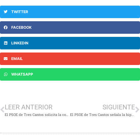
TWITTER
FACEBOOK
LINKEDIN
EMAIL
WHATSAPP
LEER ANTERIOR
SIGUIENTE
El PSOE de Tres Cantos solicita la construcción de una escuela infantil pública municipal
El PSOE de Tres Cantos señala la hipocresía del alcalde al votar en la Asamblea de Madrid contra los derechos del colectivo LGTBIQ+