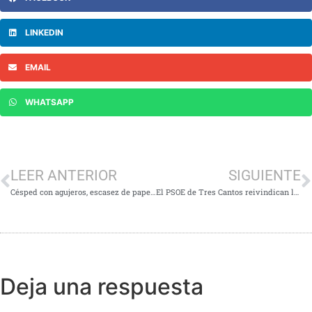
LINKEDIN
EMAIL
WHATSAPP
LEER ANTERIOR
SIGUIENTE
Césped con agujeros, escasez de papeleras y bar cerrado: el inicio de la piscina de Embarcaciones de Tres Cantos
El PSOE de Tres Cantos reivindican la necesidad de sombras en los parques infantiles
Deja una respuesta