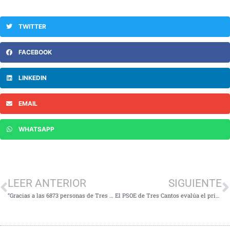
TWITTER
FACEBOOK
LINKEDIN
EMAIL
WHATSAPP
LEER ANTERIOR
SIGUIENTE
“Gracias a las 6873 personas de Tres Cantos que han confiado en el PSOE”
El PSOE de Tres Cantos evalúa el primer año de mandato del gobierno local como ejemplo de mala gestión