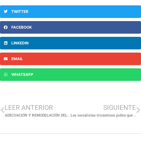
TWITTER
FACEBOOK
LINKEDIN
EMAIL
WHATSAPP
LEER ANTERIOR
SIGUIENTE
ADECUACIÓN Y REMODELACIÓN DEL CENTRO CÍVICO TORRE DEL AGUA
Los socialistas tricantinos piden que la ambulancia municipal sea una UVI y cuente con un médico y personal de enfermería