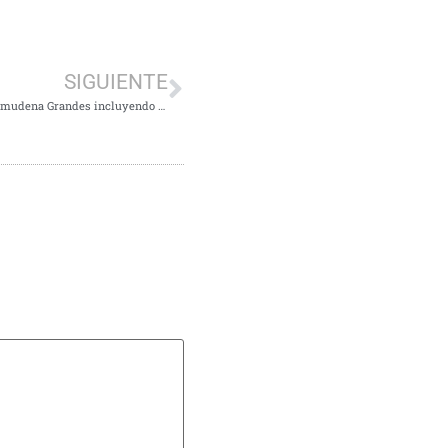
SIGUIENTE
El PSOE de Tres Cantos propone homenajear a la escritora Almudena Grandes incluyendo su nombre en el callejero