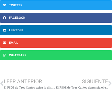
TWITTER
FACEBOOK
LINKEDIN
EMAIL
WHATSAPP
LEER ANTERIOR
SIGUIENTE
El PSOE de Tres Cantos exige la dimisión de la concejal de Movilidad por el trato de favor a las empresas de patinetes Lime y Bird
El PSOE de Tres Cantos denuncia el envío de documentación falsa por parte de la concejal de Deportes para enmascarar sus errores