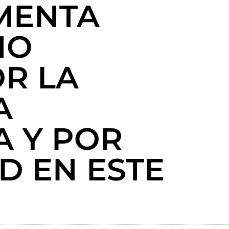
MENTA
NO
R LA
A
A Y POR
D EN ESTE