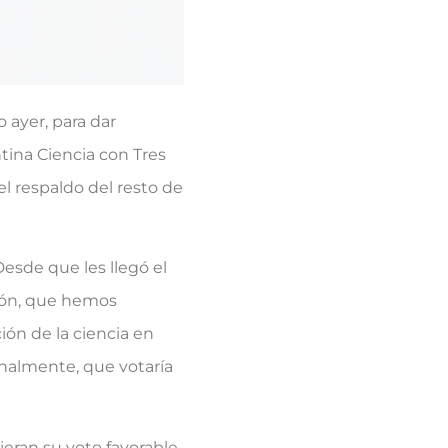
 ayer, para dar
ntina Ciencia con Tres
l respaldo del resto de
esde que les llegó el
ción, que hemos
ión de la ciencia en
 finalmente, que votaría
eran su voto favorable.