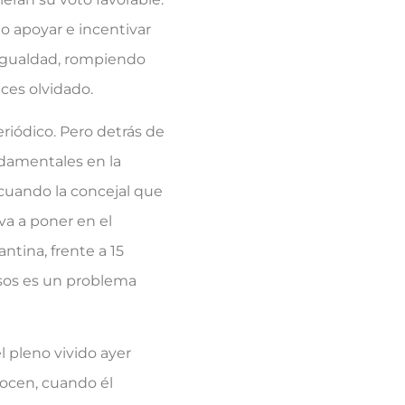
mo apoyar e incentivar
 igualdad, rompiendo
ces olvidado.
riódico. Pero detrás de
ndamentales en la
 cuando la concejal que
va a poner en el
ntina, frente a 15
asos es un problema
l pleno vivido ayer
ocen, cuando él