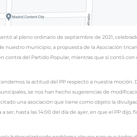
entó al pleno ordinario de septiembre de 2021, celebrado
ro de nuestro municipio, a propuesta de la Asociación trica
n contra del Partido Popular, mientras que sí contó con e
ntendemos la actitud del PP respecto a nuestra moción. D
 municipales, se nos han hecho sugerencias de modifica
icitado una asociación que tiene como objeto la divulgac
a a ser, hasta las 14:00 del día de ayer, en que el PP dijo,
bería haber planteado problema alguno para que todos di