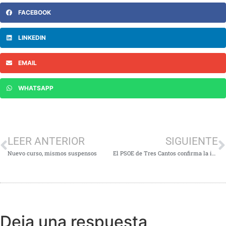
FACEBOOK
LINKEDIN
EMAIL
WHATSAPP
LEER ANTERIOR
SIGUIENTE
Nuevo curso, mismos suspensos
El PSOE de Tres Cantos confirma la incertidumbre del nuevo curso educativo con la diputada regional Marta Bernardo y las AMPA del municipio
Deja una respuesta