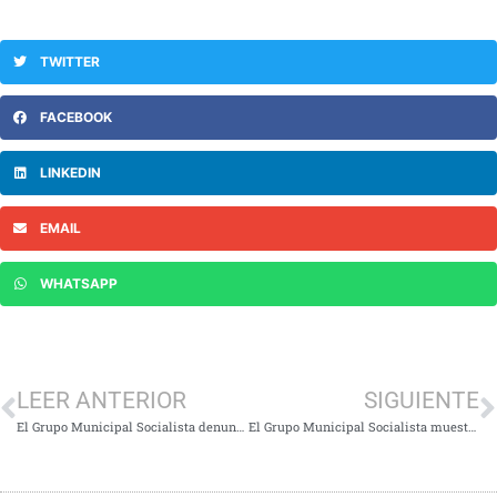
TWITTER
FACEBOOK
LINKEDIN
EMAIL
WHATSAPP
LEER ANTERIOR
SIGUIENTE
El Grupo Municipal Socialista denuncia la falta de transparencia en las agendas del equipo de gobierno
El Grupo Municipal Socialista muestra su preocupación de que no se incluya aTres Cantos como zona con alto riesgo de incendio