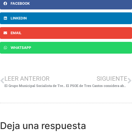
FACEBOOK
LINKEDIN
EMAIL
WHATSAPP
LEER ANTERIOR
SIGUIENTE
El Grupo Municipal Socialista de Tres Cantos critica que el equipo de gobierno esté poniendo trabas en los colegios a la implantación de medidas para paliar el calor en los colegios públicos de la localidad
El PSOE de Tres Cantos considera absolutamente insuficientes las ayudas a los afectados por el incendio del año pasado
Deja una respuesta