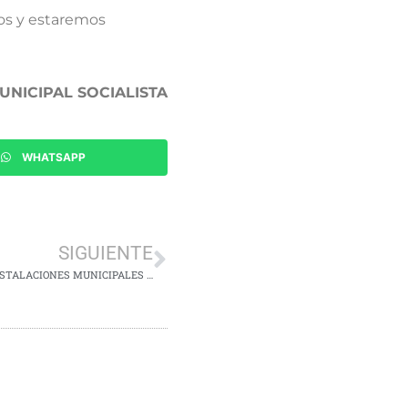
mos y estaremos
NICIPAL SOCIALISTA
WHATSAPP
SIGUIENTE
IMPULSO DEL MANTENIMIENTO Y LA LIMPIEZA DE LAS INSTALACIONES MUNICIPALES A TRAVÉS DE UNA MAYOR INVERSIÓN EN LA EMS Y LA MEJORA DE LAS CONDICIONES LABORALES DE SU PERSONAL