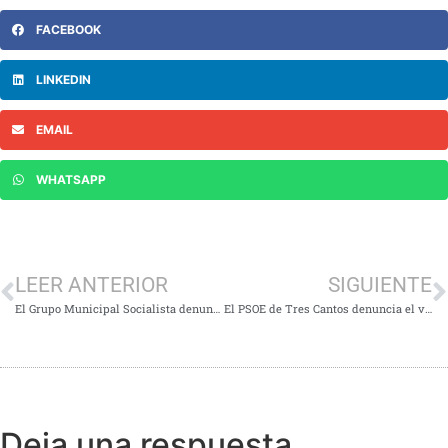
FACEBOOK
LINKEDIN
EMAIL
WHATSAPP
LEER ANTERIOR
SIGUIENTE
El Grupo Municipal Socialista denuncia la pésima gestión de la campaña de Navidad para impulsar el comercio local
El PSOE de Tres Cantos denuncia el vertido ilegal de restos de obra en una parcela municipal
Deja una respuesta