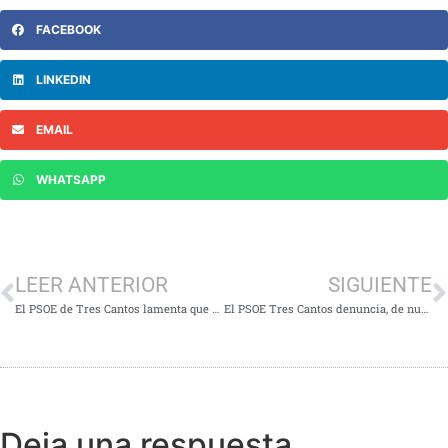
FACEBOOK
LINKEDIN
EMAIL
WHATSAPP
LEER ANTERIOR
SIGUIENTE
El PSOE de Tres Cantos lamenta que apenas se haya concedido un 40 % de lo previsto en las ayudas a PYME y comercio local
El PSOE Tres Cantos denuncia, de nuevo, la frecuencia y la intensidad de los ruidos aeronáuticos en la ciudad
Deja una respuesta