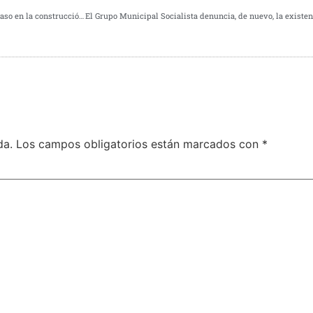
El Grupo Municipal Socialista de Tres Cantos denuncia un nuevo retraso en la construcción del décimo colegio
da.
Los campos obligatorios están marcados con
*