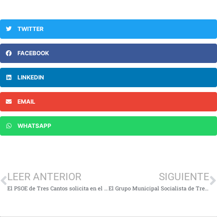
TWITTER
FACEBOOK
LINKEDIN
EMAIL
WHATSAPP
LEER ANTERIOR
SIGUIENTE
El PSOE de Tres Cantos solicita en el pleno de mayo una mejor climatización en las dependencias municipales
El Grupo Municipal Socialista de Tres Cantos critica el Plan Vive Solución Joven