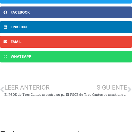
FACEBOOK
LINKEDIN
EMAIL
WHATSAPP
LEER ANTERIOR
SIGUIENTE
El PSOE de Tres Cantos muestra su preocupación por otro año más con déficit en la liquidación del presupuesto
El PSOE de Tres Cantos se mantiene vigilante ante los datos de infracciones penales del municipio