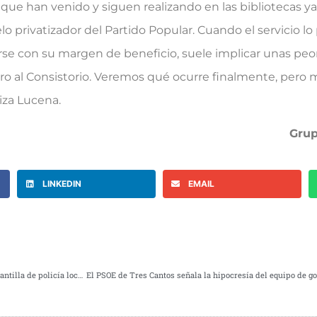
or que han venido y siguen realizando en las bibliotecas 
 privatizador del Partido Popular. Cuando el servicio lo
e con su margen de beneficio, suele implicar unas peo
 caro al Consistorio. Veremos qué ocurre finalmente, pe
liza Lucena.
Grup
LINKEDIN
EMAIL
El PSOE de Tres Cantos reivindica la urgencia de un aumento en la plantilla de policía local ante el aumento de los delitos en el municipio