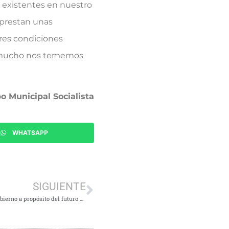
ya existentes en nuestro
 prestan unas
res condiciones
ro mucho nos tememos
o Municipal Socialista
WHATSAPP
SIGUIENTE
El PSOE de Tres Cantos señala la hipocresía del equipo de gobierno a propósito del futuro Plan Municipal para las personas con discapacidad