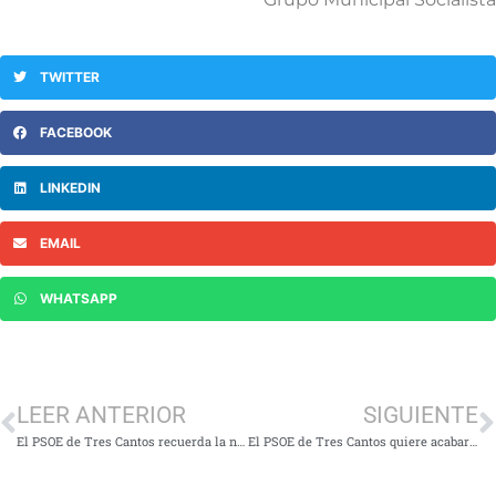
TWITTER
FACEBOOK
LINKEDIN
EMAIL
WHATSAPP
LEER ANTERIOR
SIGUIENTE
El PSOE de Tres Cantos recuerda la necesidad de dar cursos básicos gratuitos de natación para niños y niñas
El PSOE de Tres Cantos quiere acabar con las molestias por los ruidos aeronáuticos en la ciudad