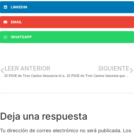
LINKEDIN
EMAIL
WHATSAPP
LEER ANTERIOR
SIGUIENTE
El PSOE de Tres Cantos denuncia el abandono del gimnasio del Gabriel Parellada
El PSOE de Tres Cantos lamenta que el gobierno del PP se niegue a ceder de forma gratuita, una vez al año, el teatro y el auditorio a las entidades locales
Deja una respuesta
Tu dirección de correo electrónico no será publicada.
Los