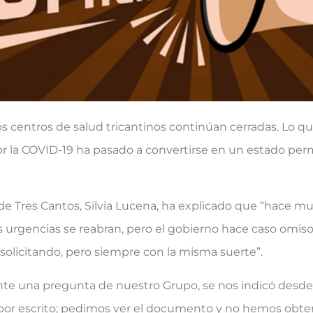
s centros de salud tricantinos continúan cerradas. Lo qu
la COVID-19 ha pasado a convertirse en un estado per
Tres Cantos, Silvia Lucena, ha explicado que “hace m
 urgencias se reabran, pero el gobierno hace caso omiso 
solicitando, pero siempre con la misma suerte”.
 una pregunta de nuestro Grupo, se nos indicó desde 
s por escrito; pedimos ver el documento y no hemos obte