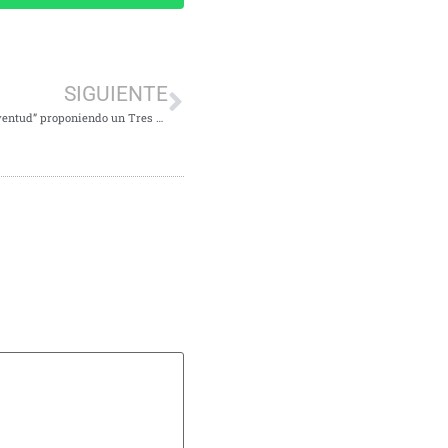
SIGUIENTE
El PSOE de Tres Cantos celebra el “Día internacional de la juventud” proponiendo un Tres Cantos que piense en los jóvenes