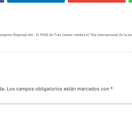
Dos socialistas tricantinas elegidas como ponentes para el próximo Congreso Regional del PSOE de Madrid
da.
Los campos obligatorios están marcados con
*