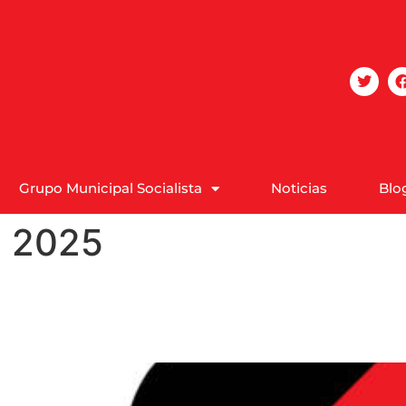
Grupo Municipal Socialista
Noticias
Blo
e 2025
os denuncia la actitud dé
leno municipal