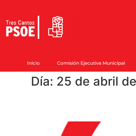
Inicio
Comisión Ejecutiva Municipal
Día:
25 de abril d
El PSOE de Tres Cant
local en el último p